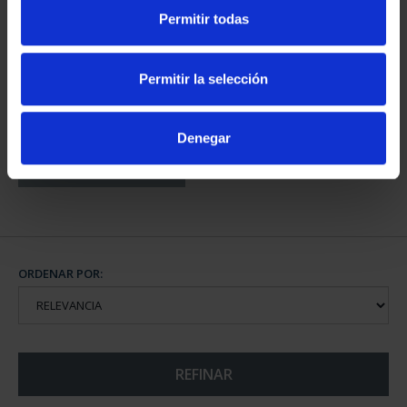
PROVINCIA 3
PROVINCIA 4
Permitir todas
949,00 €
949,00 €
Sólo para usuarios
Sólo para usuarios
registrados
registrados
Permitir la selección
Denegar
CAPITALES DE
PROVINCIA COLECCION
COMPLET...
3.796,00 €