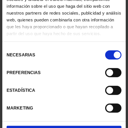
información sobre el uso que haga del sitio web con
SUSCRIPCIÓN
SUSCRIPCIÓN
nuestros partners de redes sociales, publicidad y análisis
CAPITALES DE
CAPITALES DE
web, quienes pueden combinarla con otra información
PROVINCIA 1
PROVINCIA 2
que les haya proporcionado o que hayan recopilado a
949,00 €
949,00 €
partir del uso que haya hecho de sus servicios.
Sólo para usuarios
Sólo para usuarios
registrados
registrados
Selección
NECESARIAS
de
consentimiento
PREFERENCIAS
ESTADÍSTICA
MARKETING
SUSCRIPCIÓN
SUSCRIPCIÓN
CAPITALES DE
CAPITALES DE