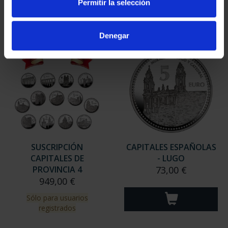
Permitir la selección
Sólo para usuarios
Sólo para usuarios
registrados
registrados
Denegar
SUSCRIPCIÓN
CAPITALES ESPAÑOLAS
CAPITALES DE
- LUGO
PROVINCIA 4
73,00 €
949,00 €
Sólo para usuarios
registrados