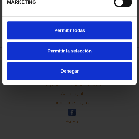
MARKETING
REFINAR
Permitir todas
Permitir la selección
Información General
Denegar
Contacto
Preguntas Frequentes (FAQs)
Aviso Legal
Condiciones Legales
Ayuda