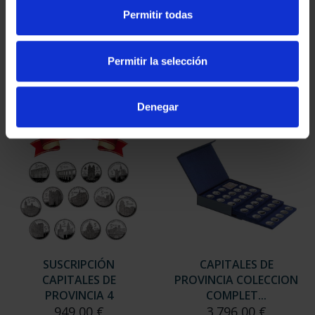
SUSCRIPCIÓN
SUSCRIPCIÓN
Permitir todas
CAPITALES DE
CAPITALES DE
PROVINCIA 2
PROVINCIA 3
949,00 €
949,00 €
Permitir la selección
Sólo para usuarios
Sólo para usuarios
registrados
registrados
Denegar
SUSCRIPCIÓN
CAPITALES DE
CAPITALES DE
PROVINCIA COLECCION
PROVINCIA 4
COMPLET...
949,00 €
3.796,00 €