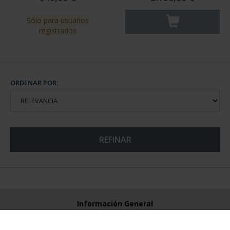
Sólo para usuarios
registrados
ORDENAR POR:
REFINAR
Información General
Contacto
Preguntas Frequentes (FAQs)