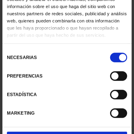
información sobre el uso que haga del sitio web con
nuestros partners de redes sociales, publicidad y análisis
web, quienes pueden combinarla con otra información
CAPITALES ESPAÑOLAS
SUSCRIPCIÓN
que les haya proporcionado o que hayan recopilado a
- MADRID
CAPITALES DE
partir del uso que haya hecho de sus servicios.
73,00 €
PROVINCIA 1
949,00 €
Selección
Sólo para usuarios
NECESARIAS
de
registrados
consentimiento
PREFERENCIAS
ESTADÍSTICA
MARKETING