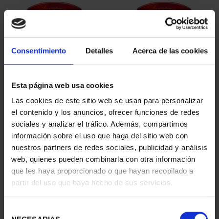
Consentimiento
Detalles
Acerca de las cookies
Esta página web usa cookies
SUSCRIPCIÓN
SUSCRIPCIÓN
Las cookies de este sitio web se usan para personalizar
CAPITALES DE
CAPITALES DE
el contenido y los anuncios, ofrecer funciones de redes
PROVINCIA 1
PROVINCIA 2
sociales y analizar el tráfico. Además, compartimos
949,00 €
949,00 €
información sobre el uso que haga del sitio web con
nuestros partners de redes sociales, publicidad y análisis
Sólo para usuarios
Sólo para usuarios
registrados
registrados
web, quienes pueden combinarla con otra información
que les haya proporcionado o que hayan recopilado a
partir del uso que haya hecho de sus servicios.
Selección