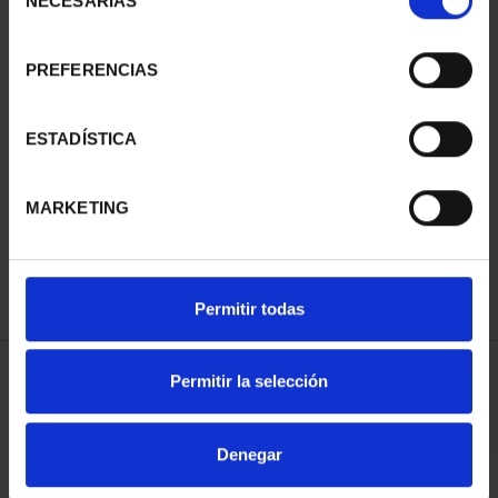
NECESARIAS
de
consentimiento
PREFERENCIAS
SUSCRIPCIÓN
SUSCRIPCIÓN
ESTADÍSTICA
CAPITALES DE
CAPITALES DE
PROVINCIA 3
PROVINCIA 4
MARKETING
949,00 €
949,00 €
Sólo para usuarios
Sólo para usuarios
registrados
registrados
Permitir todas
Permitir la selección
ORDENAR POR:
Denegar