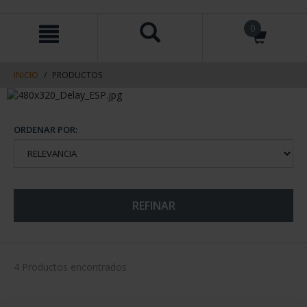
saltar
Saltar
0
al
al
contenido
men
de
navegacin
INICIO
PRODUCTOS
ORDENAR POR:
REFINAR
4 Productos encontrados