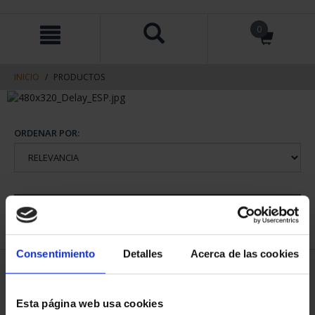
saltar
Saltar
0
al
al
contenido
men
de
navegacin
INICIO
PRODUCTOS
ORDENAR POR:
REFINAR
Consentimiento
Detalles
Acerca de las cookies
2 Productos encontrados
Esta página web usa cookies