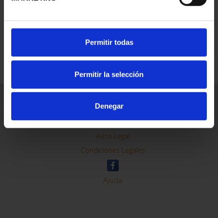
REFINAR
Permitir todas
Permitir la selección
Información General
Denegar
Contacto
Preguntas Frequentes (FAQs)
Aviso Legal
Condiciones Legales
Ayuda