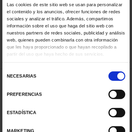
Las cookies de este sitio web se usan para personalizar
el contenido y los anuncios, ofrecer funciones de redes
sociales y analizar el tráfico. Además, compartimos
ORDENAR POR:
información sobre el uso que haga del sitio web con
nuestros partners de redes sociales, publicidad y análisis
web, quienes pueden combinarla con otra información
que les haya proporcionado o que hayan recopilado a
REFINAR
partir del uso que haya hecho de sus servicios.
Selección
NECESARIAS
de
1 Productos encontrados
consentimiento
PREFERENCIAS
ESTADÍSTICA
MARKETING