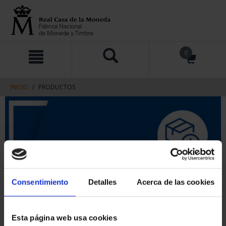
saltar
Saltar
0
al
al
contenido
men
de
navegacin
INICIO
PRODUCTOS
Consentimiento
Detalles
Acerca de las cookies
Esta página web usa cookies