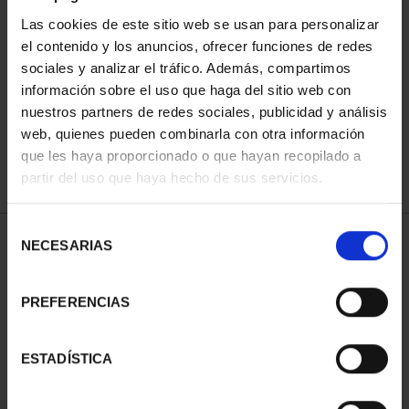
Las cookies de este sitio web se usan para personalizar
el contenido y los anuncios, ofrecer funciones de redes
ORDENAR POR:
sociales y analizar el tráfico. Además, compartimos
información sobre el uso que haga del sitio web con
nuestros partners de redes sociales, publicidad y análisis
web, quienes pueden combinarla con otra información
que les haya proporcionado o que hayan recopilado a
REFINAR
partir del uso que haya hecho de sus servicios.
Selección
1 Productos encontrados
NECESARIAS
de
consentimiento
PREFERENCIAS
ESTADÍSTICA