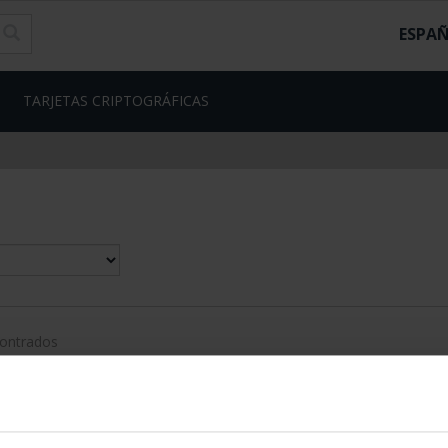
ESPA
TARJETAS CRIPTOGRÁFICAS
contrados