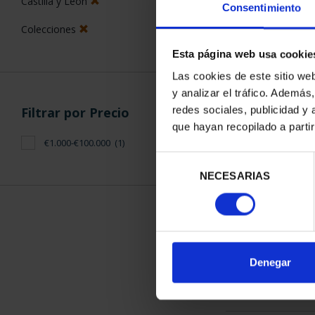
Castilla y León
Consentimiento
Colecciones
Esta página web usa cookie
Las cookies de este sitio we
y analizar el tráfico. Ademá
CAPITALES D
redes sociales, publicidad y
Filtrar por Precio
COLECCION 
que hayan recopilado a parti
3.796
€1.000-€100.000
(1)
Selección
NECESARIAS
de
consentimiento
ORDENAR POR:
Denegar