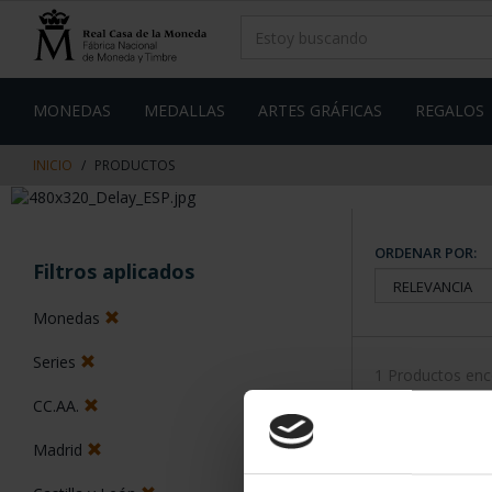
saltar
Saltar
al
al
contenido
men
de
navegacin
MONEDAS
MEDALLAS
ARTES GRÁFICAS
REGALOS
INICIO
PRODUCTOS
ORDENAR POR:
Filtros aplicados
Monedas
Series
1 Productos en
CC.AA.
Madrid