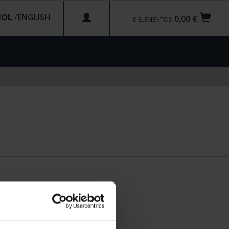
ÑOL
/
0,00 €
0
ELEMENTOS