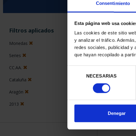
Consentimiento
Esta página web usa cookie
ORDENAR POR:
Filtros aplicados
Las cookies de este sitio we
y analizar el tráfico. Ademá
Monedas
redes sociales, publicidad y
que hayan recopilado a parti
Series
1 Productos en
CC.AA.
Selección
NECESARIAS
de
Cataluña
consentimiento
Aragón
2013
Denegar