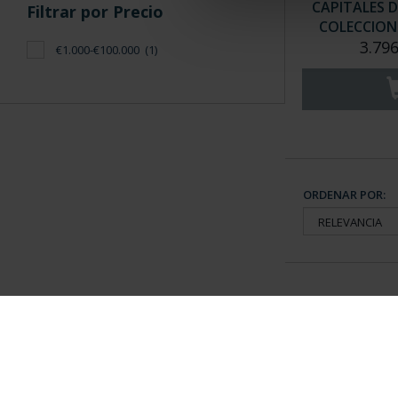
CAPITALES D
Filtrar por Precio
COLECCION 
3.796
€1.000-€100.000
(1)
ORDENAR POR:
Información General
Contacto
|
Preguntas Frequentes (FAQs)
|
Aviso Legal
|
Condicio