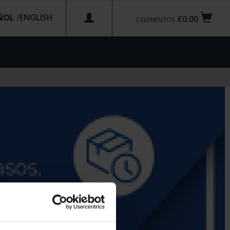
ÑOL
/
€0.00
0
ELEMENTOS