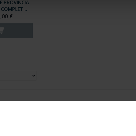
E PROVINCIA
COMPLET...
,00 €
nes Legales
|
|
Ayuda
|