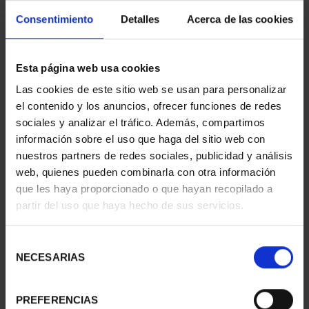
Consentimiento
Detalles
Acerca de las cookies
Esta página web usa cookies
Las cookies de este sitio web se usan para personalizar
CAPITALES ESPAÑOLAS
SUSCRIPCIÓN
el contenido y los anuncios, ofrecer funciones de redes
- ZARAGOZA
CAPITALES DE
73,00 €
PROVINCIA 1
sociales y analizar el tráfico. Además, compartimos
949,00 €
información sobre el uso que haga del sitio web con
nuestros partners de redes sociales, publicidad y análisis
Sólo para usuarios
web, quienes pueden combinarla con otra información
registrados
que les haya proporcionado o que hayan recopilado a
partir del uso que haya hecho de sus servicios.
Selección
NECESARIAS
de
consentimiento
PREFERENCIAS