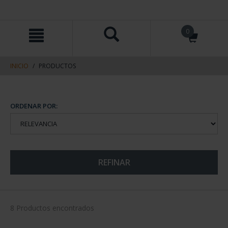
saltar
Saltar
0
al
al
contenido
men
de
navegacin
INICIO
PRODUCTOS
ORDENAR POR:
REFINAR
8 Productos encontrados