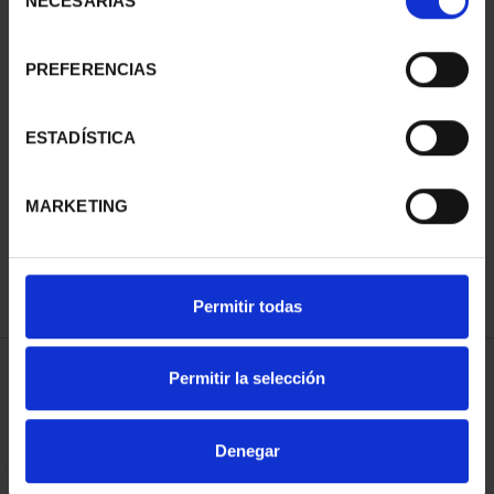
NECESARIAS
de
consentimiento
PREFERENCIAS
SUSCRIPCIÓN
SUSCRIPCIÓN
ESTADÍSTICA
CAPITALES DE
CAPITALES DE
PROVINCIA 3
PROVINCIA 4
MARKETING
949,00 €
949,00 €
Sólo para usuarios
Sólo para usuarios
registrados
registrados
Permitir todas
Permitir la selección
ORDENAR POR:
Denegar