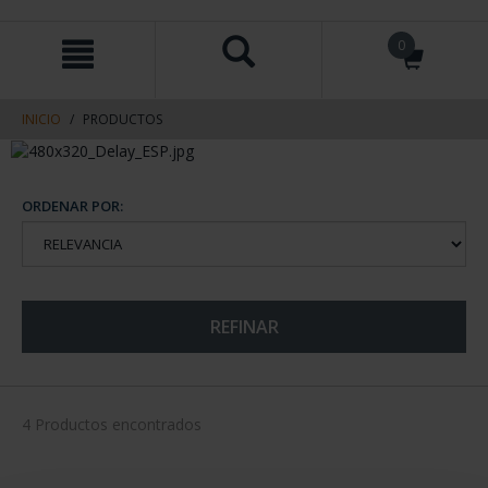
saltar
Saltar
0
al
al
contenido
men
de
navegacin
INICIO
PRODUCTOS
ORDENAR POR:
REFINAR
4 Productos encontrados