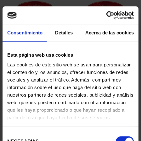
Consentimiento
Detalles
Acerca de las cookies
Esta página web usa cookies
SUSCRIPCIÓN
SUSCRIPCIÓN
Las cookies de este sitio web se usan para personalizar
CAPITALES DE
CAPITALES DE
el contenido y los anuncios, ofrecer funciones de redes
PROVINCIA 1
PROVINCIA 2
sociales y analizar el tráfico. Además, compartimos
949,00 €
949,00 €
información sobre el uso que haga del sitio web con
nuestros partners de redes sociales, publicidad y análisis
Sólo para usuarios
Sólo para usuarios
registrados
registrados
web, quienes pueden combinarla con otra información
que les haya proporcionado o que hayan recopilado a
partir del uso que haya hecho de sus servicios.
Selección