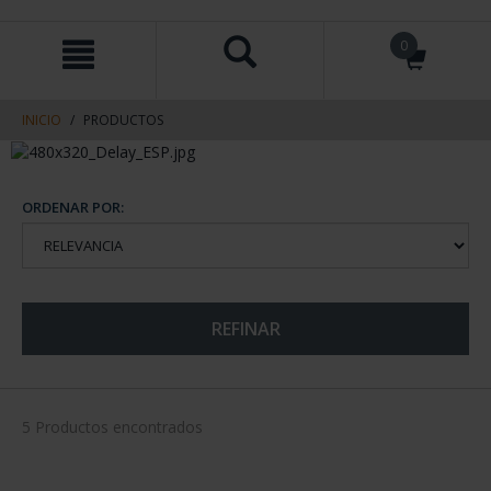
saltar
Saltar
0
al
al
contenido
men
de
navegacin
INICIO
PRODUCTOS
ORDENAR POR:
REFINAR
5 Productos encontrados