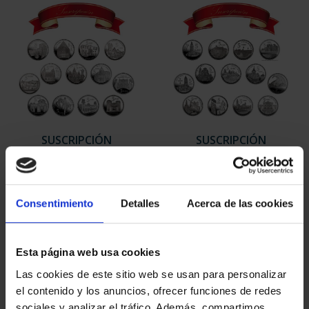
SUSCRIPCIÓN
SUSCRIPCIÓN
CAPITALES DE
CAPITALES DE
PROVINCIA 1
PROVINCIA 2
949,00 €
949,00 €
Consentimiento
Detalles
Acerca de las cookies
Sólo para usuarios
Sólo para usuarios
registrados
registrados
Esta página web usa cookies
Las cookies de este sitio web se usan para personalizar
el contenido y los anuncios, ofrecer funciones de redes
sociales y analizar el tráfico. Además, compartimos