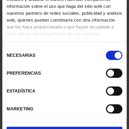
información sobre el uso que haga del sitio web con
nuestros partners de redes sociales, publicidad y análisis
web, quienes pueden combinarla con otra información
que les haya proporcionado o que hayan recopilado a
partir del uso que haya hecho de sus servicios.
SUSCRIPCIÓN
SUSCRIPCIÓN
CAPITALES DE
CAPITALES DE
PROVINCIA 3
PROVINCIA 4
Selección
949,00 €
949,00 €
NECESARIAS
de
consentimiento
Sólo para usuarios
Sólo para usuarios
registrados
registrados
PREFERENCIAS
ESTADÍSTICA
MARKETING