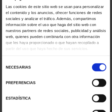
Las cookies de este sitio web se usan para personalizar
el contenido y los anuncios, ofrecer funciones de redes
ORDENAR POR:
sociales y analizar el tráfico. Además, compartimos
información sobre el uso que haga del sitio web con
nuestros partners de redes sociales, publicidad y análisis
web, quienes pueden combinarla con otra información
que les haya proporcionado o que hayan recopilado a
REFINAR
partir del uso que haya hecho de sus servicios.
Selección
1 Productos encontrados
NECESARIAS
de
consentimiento
PREFERENCIAS
ESTADÍSTICA