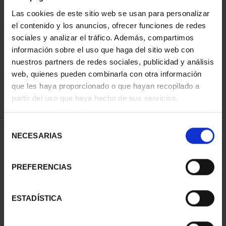
Las cookies de este sitio web se usan para personalizar
el contenido y los anuncios, ofrecer funciones de redes
ORDENAR POR:
sociales y analizar el tráfico. Además, compartimos
información sobre el uso que haga del sitio web con
nuestros partners de redes sociales, publicidad y análisis
web, quienes pueden combinarla con otra información
que les haya proporcionado o que hayan recopilado a
REFINAR
partir del uso que haya hecho de sus servicios.
Selección
1 Productos encontrados
NECESARIAS
de
consentimiento
PREFERENCIAS
ESTADÍSTICA