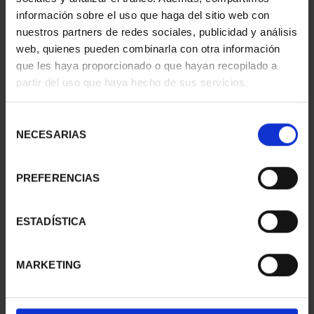
información sobre el uso que haga del sitio web con
nuestros partners de redes sociales, publicidad y análisis
web, quienes pueden combinarla con otra información
que les haya proporcionado o que hayan recopilado a
partir del uso que haya hecho de sus servicios.
SUSCRIPCIÓN
SUSCRIPCIÓN
CAPITALES DE
CAPITALES DE
PROVINCIA 3
PROVINCIA 4
Selección
949,00 €
949,00 €
NECESARIAS
de
consentimiento
Sólo para usuarios
Sólo para usuarios
registrados
registrados
PREFERENCIAS
ESTADÍSTICA
MARKETING