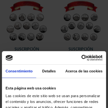
SUSCRIPCIÓN
SUSCRIPCIÓN
CAPITALES DE
CAPITALES DE
PROVINCIA 1
PROVINCIA 2
949,00 €
949,00 €
Consentimiento
Detalles
Acerca de las cookies
Sólo para usuarios
Sólo para usuarios
registrados
registrados
Esta página web usa cookies
Las cookies de este sitio web se usan para personalizar
el contenido y los anuncios, ofrecer funciones de redes
sociales y analizar el tráfico. Además, compartimos