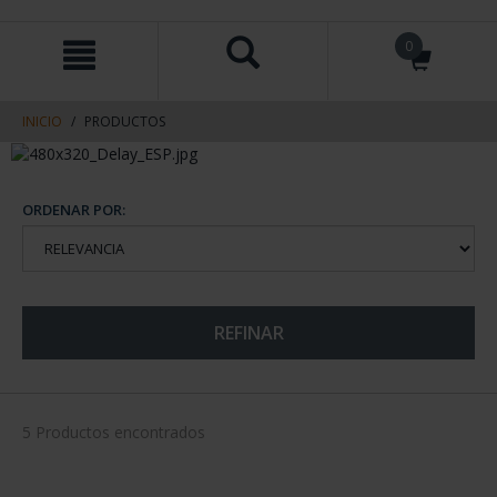
saltar
Saltar
0
al
al
contenido
men
de
navegacin
INICIO
PRODUCTOS
ORDENAR POR:
REFINAR
5 Productos encontrados