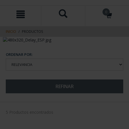
saltar
Saltar
0
al
al
contenido
men
de
navegacin
INICIO
PRODUCTOS
ORDENAR POR:
REFINAR
5 Productos encontrados