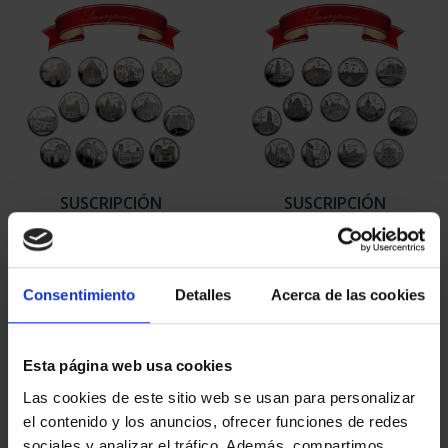
SUSCRIPCIÓN
SUSCRIPCIÓN
CAPITALES DE
CAPITALES DE
PROVINCIA 1
PROVINCIA 2
949,00 €
949,00 €
Consentimiento
Detalles
Acerca de las cookies
Sólo para usuarios
Sólo para usuarios
registrados
registrados
Esta página web usa cookies
Las cookies de este sitio web se usan para personalizar
el contenido y los anuncios, ofrecer funciones de redes
sociales y analizar el tráfico. Además, compartimos