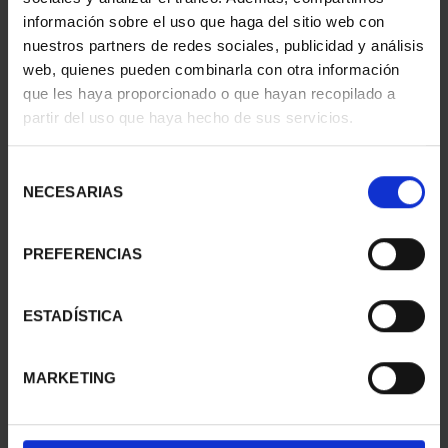
información sobre el uso que haga del sitio web con
nuestros partners de redes sociales, publicidad y análisis
web, quienes pueden combinarla con otra información
que les haya proporcionado o que hayan recopilado a
partir del uso que haya hecho de sus servicios.
SUSCRIPCIÓN
SUSCRIPCIÓN
CAPITALES DE
CAPITALES DE
PROVINCIA 3
PROVINCIA 4
Selección
949,00 €
949,00 €
NECESARIAS
de
consentimiento
Sólo para usuarios
Sólo para usuarios
registrados
registrados
PREFERENCIAS
ESTADÍSTICA
MARKETING