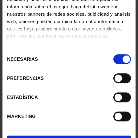
información sobre el uso que haga del sitio web con
nuestros partners de redes sociales, publicidad y análisis
web, quienes pueden combinarla con otra información
que les haya proporcionado o que hayan recopilado a
partir del uso que haya hecho de sus servicios.
SUSCRIPCIÓN
SUSCRIPCIÓN
CAPITALES DE
CAPITALES DE
PROVINCIA 2
PROVINCIA 3
Selección
949,00 €
949,00 €
NECESARIAS
de
consentimiento
Sólo para usuarios
Sólo para usuarios
registrados
registrados
PREFERENCIAS
ESTADÍSTICA
MARKETING