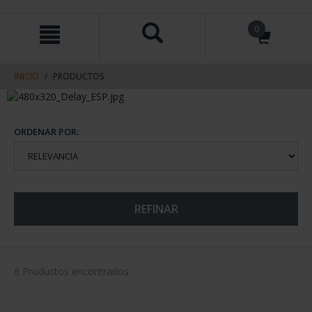
saltar
Saltar
0
al
al
contenido
men
de
navegacin
INICIO
PRODUCTOS
ORDENAR POR:
REFINAR
6 Productos encontrados