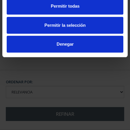
Permitir todas
SUSCRIPCIÓN
CAPITALES DE
CAPITALES DE
PROVINCIA COLECCION
Permitir la selección
PROVINCIA 4
COMPLET...
949,00 €
3.796,00 €
Denegar
Sólo para usuarios
registrados
ORDENAR POR:
REFINAR