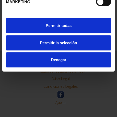
MARKETING
REFINAR
Permitir todas
Permitir la selección
Información General
Denegar
Contacto
Preguntas Frequentes (FAQs)
Aviso Legal
Condiciones Legales
Ayuda