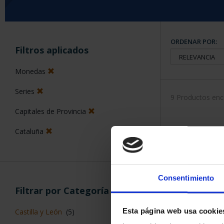
ORDENAR POR:
Filtros aplicados
Monedas
Series
9 Productos en
Capitales de Provincia
Cataluña
Consentimiento
Filtrar por Categoría
Esta página web usa cookie
Castilla y León
(5)