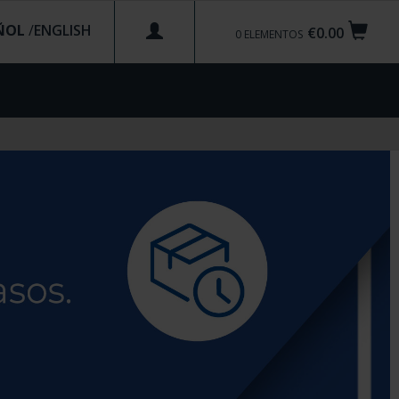
ÑOL
/
€0.00
0
ELEMENTOS