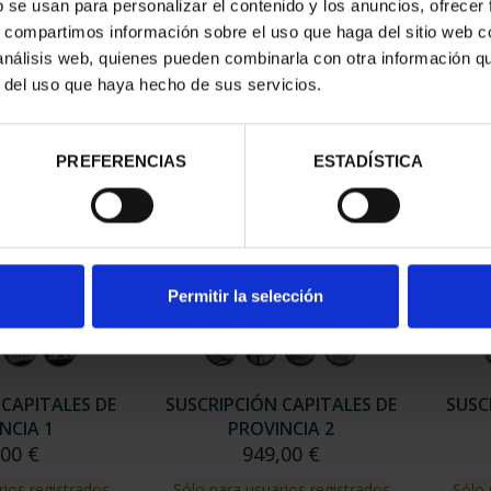
b se usan para personalizar el contenido y los anuncios, ofrecer
ESPAÑOLAS -
CAPITALES ESPAÑOLAS -
CAP
ELONA
GIRONA
s, compartimos información sobre el uso que haga del sitio web 
00 €
73,00 €
 análisis web, quienes pueden combinarla con otra información q
r del uso que haya hecho de sus servicios.
PREFERENCIAS
ESTADÍSTICA
Permitir la selección
 CAPITALES DE
SUSCRIPCIÓN CAPITALES DE
SUSC
NCIA 1
PROVINCIA 2
,00 €
949,00 €
rios registrados
Sólo para usuarios registrados
Sólo 