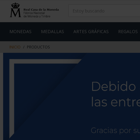
saltar
Saltar
al
al
contenido
men
de
navegacin
MONEDAS
MEDALLAS
ARTES GRÁFICAS
REGALOS
INICIO
PRODUCTOS