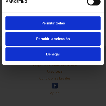
MARKETING
REFINAR
Permitir todas
Permitir la selección
Información General
Denegar
Contacto
Preguntas Frequentes (FAQs)
Aviso Legal
Condiciones Legales
Ayuda