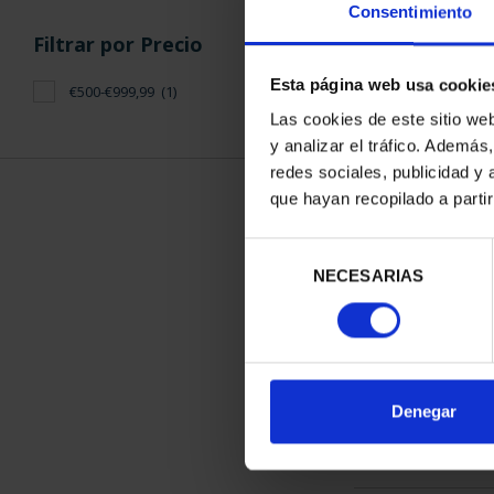
Consentimiento
Filtrar por Precio
Esta página web usa cookie
€500-€999,99
(1)
Las cookies de este sitio we
y analizar el tráfico. Ademá
CENTENARIO
redes sociales, publicidad y
(2023) C
que hayan recopilado a parti
610,
Selección
NECESARIAS
de
consentimiento
ORDENAR POR:
Denegar