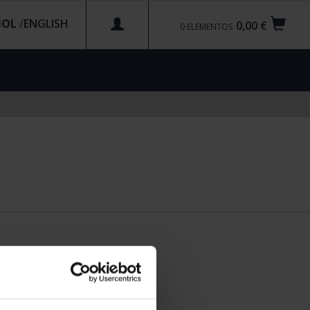
ÑOL
/
0,00 €
0
ELEMENTOS