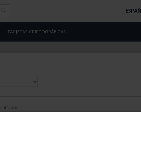
ESPA
TARJETAS CRIPTOGRÁFICAS
contrados