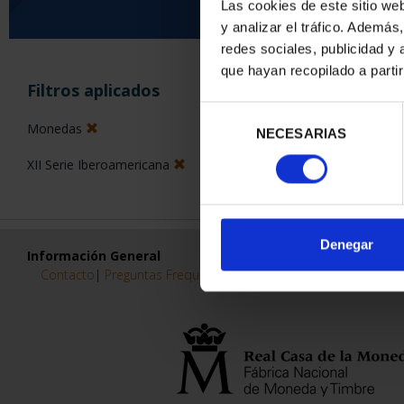
Las cookies de este sitio we
y analizar el tráfico. Ademá
0 Productos encon
redes sociales, publicidad y
que hayan recopilado a parti
Filtros aplicados
Selección
Monedas
NECESARIAS
de
consentimiento
XII Serie Iberoamericana
Denegar
Información General
Contacto
|
Preguntas Frequentes (FAQs)
|
Aviso Legal
|
Condicio