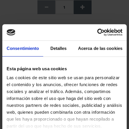
NO DISPONIBLE
Consentimiento
Detalles
Acerca de las cookies
Compartir
Conjunto de lector y tarjeta criptográfica FNMT-RCM tamaño
Esta página web usa cookies
ISO 7816 (tarjeta de crédito) que le permitirá utilizar su
Las cookies de este sitio web se usan para personalizar
certificado digital de forma sencilla y portable.
el contenido y los anuncios, ofrecer funciones de redes
Puede conectarse a cualquier ordenador y sistema operativo
sociales y analizar el tráfico. Además, compartimos
(Windows Vista, 7, 8,10 y 11, 32/64 bits, Mac OS X y Linux).
información sobre el uso que haga del sitio web con
Detección automática al introducir y extraer la tarjeta.
nuestros partners de redes sociales, publicidad y análisis
web, quienes pueden combinarla con otra información
El formato "pocket" facilita la portabilidad del dispositivo.
que les haya proporcionado o que hayan recopilado a
La tarjeta criptográfica de la FNMT-RCM incluida en el kit es,
partir del uso que haya hecho de sus servicios.
en cumplimiento del Reglamento (UE) n.o. 910/2014 del