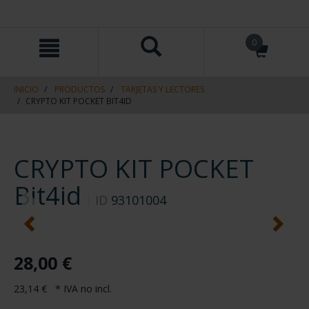
saltar
Saltar
0
al
al
contenido
men
de
navegacin
INICIO
PRODUCTOS
TARJETAS Y LECTORES
CRYPTO KIT POCKET BIT4ID
CRYPTO KIT POCKET
Bit4id
ID
93101004
28,00 €
23,14 € * IVA no incl.