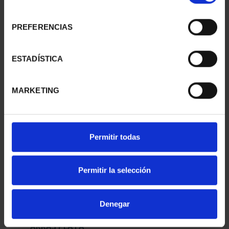
consentimiento
PREFERENCIAS
ARRAS DE ORO
ARRAS MONEDAS 10
AUSTRIAS
PESETAS PLATA
ESTADÍSTICA
3.185,00 €
190,00 €
MARKETING
Permitir todas
Permitir la selección
Denegar
ARRAS PLATA