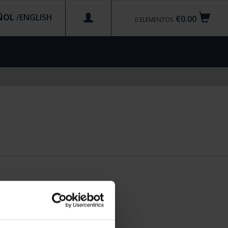
ÑOL
/
€0.00
0
ELEMENTOS