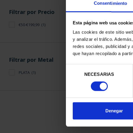
Consentimiento
Filtrar por Precio
Esta página web usa cookie
€50-€199,99
(1)
Las cookies de este sitio we
y analizar el tráfico. Ademá
CAPITALES 
redes sociales, publicidad y
OVI
que hayan recopilado a parti
73,
Filtrar por Metal
Selección
PLATA
(1)
NECESARIAS
de
consentimiento
ORDENAR POR:
Denegar