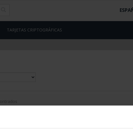
ESPA
TARJETAS CRIPTOGRÁFICAS
contrados