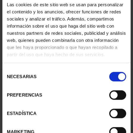
Las cookies de este sitio web se usan para personalizar
el contenido y los anuncios, ofrecer funciones de redes
sociales y analizar el tráfico. Además, compartimos
ORDENAR POR:
información sobre el uso que haga del sitio web con
nuestros partners de redes sociales, publicidad y análisis
web, quienes pueden combinarla con otra información
que les haya proporcionado o que hayan recopilado a
REFINAR
partir del uso que haya hecho de sus servicios.
Selección
NECESARIAS
de
2 Productos encontrados
consentimiento
PREFERENCIAS
ESTADÍSTICA
MARKETING