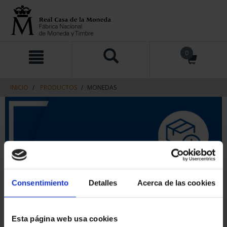
saltar
Saltar
0
al
al
contenido
men
de
navegacin
INICIO
PRODUCTOS
MONEDAS
Consentimiento
Detalles
Acerca de las cookies
Esta página web usa cookies