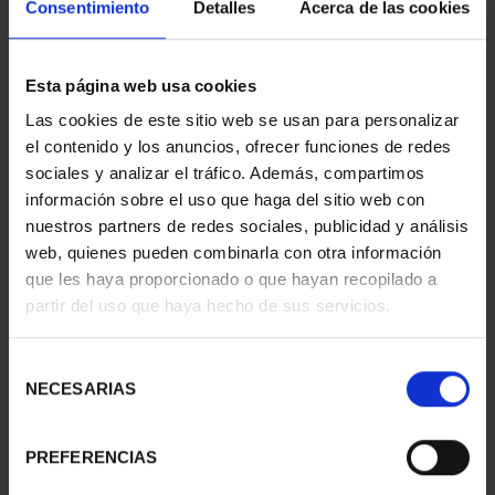
Consentimiento
Detalles
Acerca de las cookies
Esta página web usa cookies
Las cookies de este sitio web se usan para personalizar
CAPITALES ESPAÑOLAS
CAPITALES ESPAÑOLAS
el contenido y los anuncios, ofrecer funciones de redes
- CÓRDOBA
- GRANADA
sociales y analizar el tráfico. Además, compartimos
73,00 €
73,00 €
información sobre el uso que haga del sitio web con
nuestros partners de redes sociales, publicidad y análisis
web, quienes pueden combinarla con otra información
que les haya proporcionado o que hayan recopilado a
partir del uso que haya hecho de sus servicios.
Selección
NECESARIAS
de
consentimiento
PREFERENCIAS