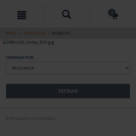
saltar
Saltar
0
al
al
contenido
men
de
navegacin
INICIO
PRODUCTOS
MONEDAS
ORDENAR POR:
REFINAR
8 Productos encontrados