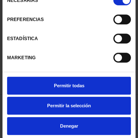
NECESARIAS
de
consentimiento
PREFERENCIAS
SUSCRIPCIÓN
SUSCRIPCIÓN
ESTADÍSTICA
CAPITALES DE
CAPITALES DE
PROVINCIA 3
PROVINCIA 4
MARKETING
949,00 €
949,00 €
Sólo para usuarios
Sólo para usuarios
registrados
registrados
Permitir todas
Permitir la selección
ORDENAR POR:
Denegar