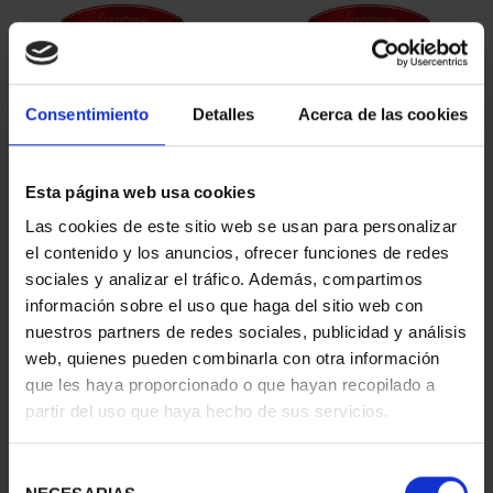
Consentimiento
Detalles
Acerca de las cookies
Esta página web usa cookies
SUSCRIPCIÓN
SUSCRIPCIÓN
Las cookies de este sitio web se usan para personalizar
CAPITALES DE
CAPITALES DE
el contenido y los anuncios, ofrecer funciones de redes
PROVINCIA 1
PROVINCIA 2
sociales y analizar el tráfico. Además, compartimos
949,00 €
949,00 €
información sobre el uso que haga del sitio web con
nuestros partners de redes sociales, publicidad y análisis
Sólo para usuarios
Sólo para usuarios
registrados
registrados
web, quienes pueden combinarla con otra información
que les haya proporcionado o que hayan recopilado a
partir del uso que haya hecho de sus servicios.
Selección