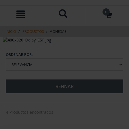
saltar
Saltar
0
al
al
contenido
men
de
navegacin
INICIO
PRODUCTOS
MONEDAS
ORDENAR POR:
REFINAR
4 Productos encontrados