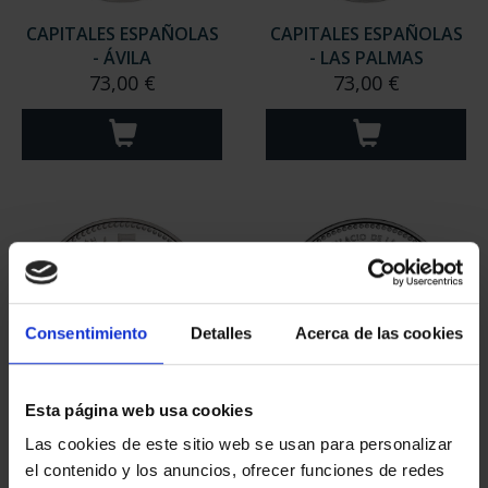
CAPITALES ESPAÑOLAS
CAPITALES ESPAÑOLAS
- ÁVILA
- LAS PALMAS
73,00 €
73,00 €
Consentimiento
Detalles
Acerca de las cookies
Esta página web usa cookies
CAPITALES ESPAÑOLAS
CAPITALES ESPAÑOLAS
Las cookies de este sitio web se usan para personalizar
- BARCELONA
- CEUTA
el contenido y los anuncios, ofrecer funciones de redes
73,00 €
73,00 €