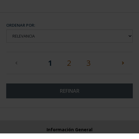
ORDENAR POR:
(current)
1
2
3
REFINAR
Información General
Contacto