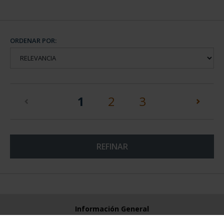
ORDENAR POR:
(current)
1
2
3
REFINAR
Información General
Contacto