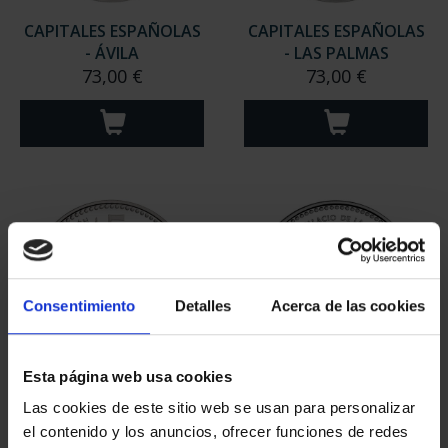
CAPITALES ESPAÑOLAS
CAPITALES ESPAÑOLAS
- ÁVILA
- LAS PALMAS
73,00 €
73,00 €
Consentimiento
Detalles
Acerca de las cookies
Esta página web usa cookies
CAPITALES ESPAÑOLAS
CAPITALES ESPAÑOLAS
Las cookies de este sitio web se usan para personalizar
- BARCELONA
- CEUTA
el contenido y los anuncios, ofrecer funciones de redes
73,00 €
73,00 €