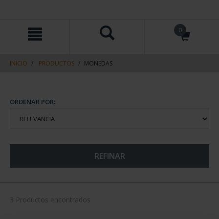
saltar
Saltar
0
al
al
contenido
men
de
navegacin
INICIO
PRODUCTOS
MONEDAS
ORDENAR POR:
REFINAR
3 Productos encontrados