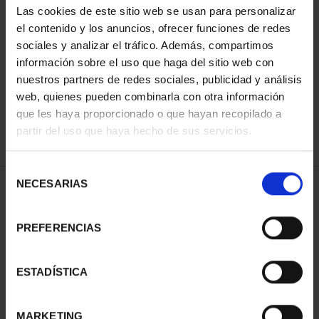
Las cookies de este sitio web se usan para personalizar
el contenido y los anuncios, ofrecer funciones de redes
sociales y analizar el tráfico. Además, compartimos
ORDENAR POR:
información sobre el uso que haga del sitio web con
nuestros partners de redes sociales, publicidad y análisis
web, quienes pueden combinarla con otra información
que les haya proporcionado o que hayan recopilado a
REFINAR
partir del uso que haya hecho de sus servicios.
Selección
NECESARIAS
de
1 Productos encontrados
consentimiento
PREFERENCIAS
ESTADÍSTICA
MARKETING