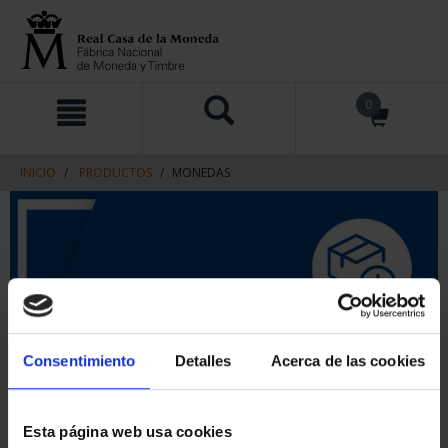
saltar
Saltar
0
al
al
contenido
men
de
navegacin
INICIO
PRODUCTOS
MONEDAS
Consentimiento
Detalles
Acerca de las cookies
Esta página web usa cookies