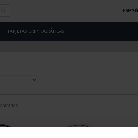
ESPA
TARJETAS CRIPTOGRÁFICAS
contrados