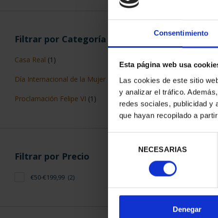
Consentimiento
Filtrar por Categoría
Casa Real
(1)
Esta página web usa cookie
MARGARITA SA
Día Internacional de la Mujer
(1)
Las cookies de este sitio we
REA
y analizar el tráfico. Ademá
140,
Proclamación Felipe VI
(1)
redes sociales, publicidad y
que hayan recopilado a parti
Selección
NECESARIAS
de
Filtrar por Precio
consentimiento
€50-€199,99
(2)
ORDENAR POR:
Denegar