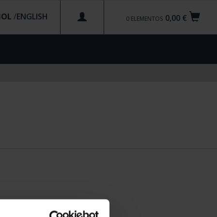
ÑOL
/
0,00 €
0
ELEMENTOS