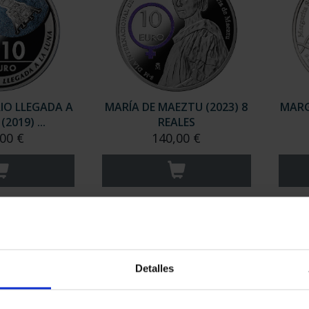
IO LLEGADA A
MARÍA DE MAEZTU (2023) 8
MARG
2019) ...
REALES
00 €
140,00 €
Detalles