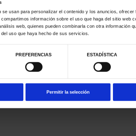
s
b se usan para personalizar el contenido y los anuncios, ofrecer
s, compartimos información sobre el uso que haga del sitio web 
NER (2025) 8
 análisis web, quienes pueden combinarla con otra información q
ALES
,00 €
r del uso que haya hecho de sus servicios.
PREFERENCIAS
ESTADÍSTICA
Permitir la selección