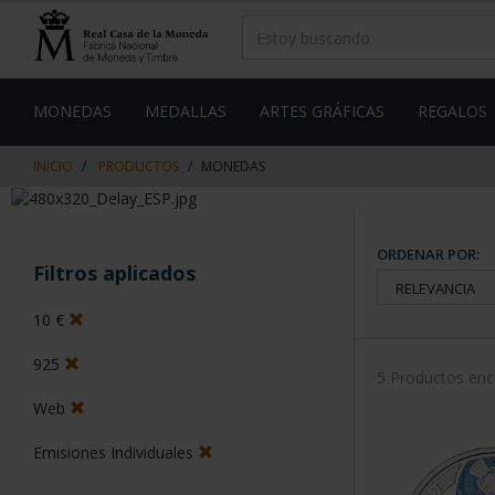
saltar
Saltar
al
al
contenido
men
de
navegacin
MONEDAS
MEDALLAS
ARTES GRÁFICAS
REGALOS
INICIO
PRODUCTOS
MONEDAS
ORDENAR POR:
Filtros aplicados
10 €
925
5 Productos en
Web
Emisiones Individuales