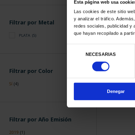
Esta página web usa cookie
Las cookies de este sitio we
y analizar el tráfico. Ademá
MARIA MOLI
Filtrar por Metal
redes sociales, publicidad y
RE
140
que hayan recopilado a parti
PLATA
(5)
Selección
NECESARIAS
de
consentimiento
Filtrar por Color
Sí
(4)
ORDENAR POR:
Denegar
Filtrar por Año Emisión
2019
(1)