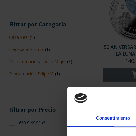
Filtrar por Categoría
Casa Real
(1)
50 ANIVERSAR
Llegada a la Luna
(1)
LA LUNA (
140,
Día Internacional de la Mujer
(3)
Proclamación Felipe VI
(1)
Filtrar por Precio
Consentimiento
€50-€199,99
(5)