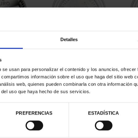
Detalles
SEO CASA
JOYAS MUSEO II - 1772
JO
3) 8 REALES
MÉXICO - 8 REALES
s
00 €
140,00 €
b se usan para personalizar el contenido y los anuncios, ofrecer
s, compartimos información sobre el uso que haga del sitio web 
 análisis web, quienes pueden combinarla con otra información q
r del uso que haya hecho de sus servicios.
PREFERENCIAS
ESTADÍSTICA