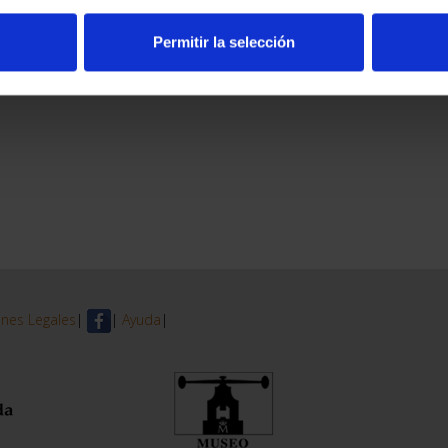
Permitir la selección
nes Legales
|
|
Ayuda
|