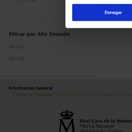
Denegar
Filtrar por Año Emisión
2023
(1)
2025
(2)
Información General
Contacto
|
Preguntas Frequentes (FAQs)
|
Aviso Legal
|
Condicio