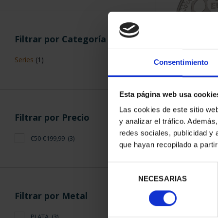
Filtrar por Categoría
Series
(1)
Consentimiento
JOYAS MU
MONEDA (202
Esta página web usa cookie
140,
Las cookies de este sitio we
Filtrar por Precio
y analizar el tráfico. Ademá
redes sociales, publicidad y
€50-€199,99
(3)
que hayan recopilado a parti
Selección
ORDENAR POR:
NECESARIAS
de
consentimiento
Filtrar por Metal
PLATA
(3)