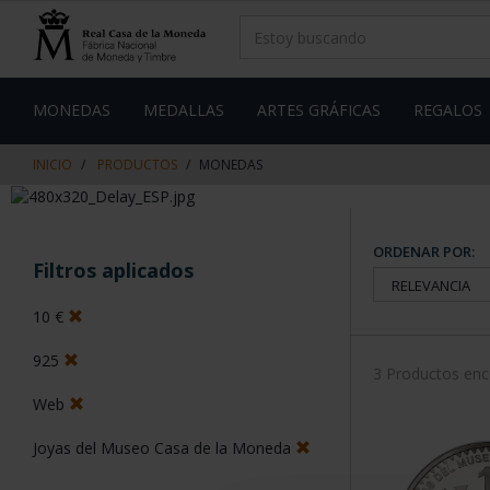
saltar
Saltar
al
al
contenido
men
de
navegacin
MONEDAS
MEDALLAS
ARTES GRÁFICAS
REGALOS
INICIO
PRODUCTOS
MONEDAS
ORDENAR POR:
Filtros aplicados
10 €
925
3 Productos en
Web
Joyas del Museo Casa de la Moneda