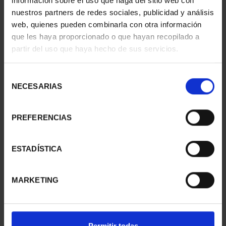
información sobre el uso que haga del sitio web con
nuestros partners de redes sociales, publicidad y análisis
web, quienes pueden combinarla con otra información
que les haya proporcionado o que hayan recopilado a
EMILIA PARDO BAZÁN
MARÍA DE MAEZTU
partir del uso que haya hecho de sus servicios.
(2021) 8 REALES
(2023) 8 REALES
140,00 €
140,00 €
Selección
NECESARIAS
de
consentimiento
PREFERENCIAS
ESTADÍSTICA
MARKETING
MARGARITA SALAS
MARIA MOLINER (2025)
Permitir todas