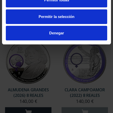
(2024) 8 REALES
8 REALES
140,00 €
140,00 €
Permitir la selección
Denegar
ALMUDENA GRANDES
CLARA CAMPOAMOR
(2026) 8 REALES
(2022) 8 REALES
140,00 €
140,00 €