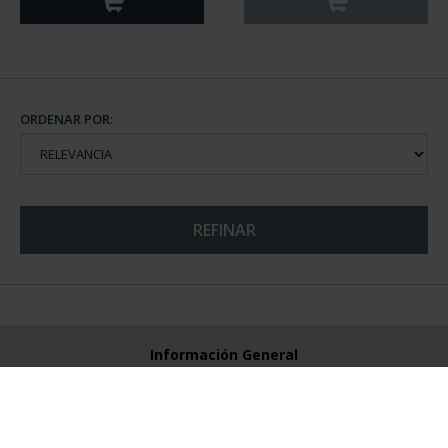
ORDENAR POR:
REFINAR
Información General
Contacto
Preguntas Frequentes (FAQs)
Aviso Legal