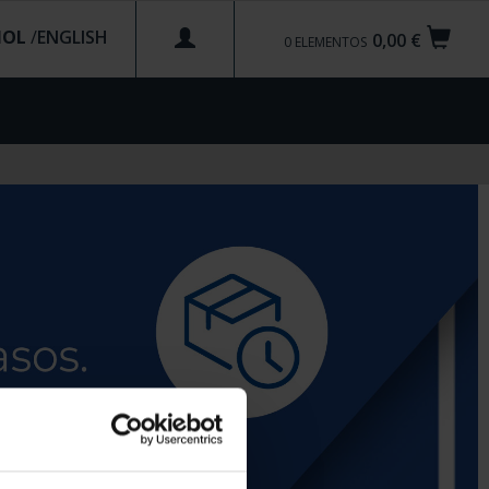
ÑOL
/
0,00 €
0
ELEMENTOS