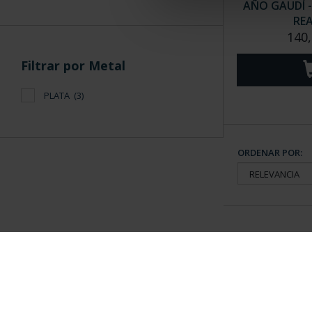
AÑO GAUDÍ -
REA
140,
Filtrar por Metal
PLATA
(3)
ORDENAR POR:
Información General
Contacto
|
Preguntas Frequentes (FAQs)
|
Aviso Legal
|
Condicio