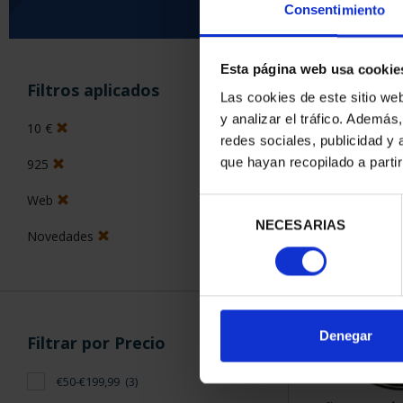
Consentimiento
Esta página web usa cookie
ORDENAR POR:
Filtros aplicados
Las cookies de este sitio we
y analizar el tráfico. Ademá
10 €
redes sociales, publicidad y
que hayan recopilado a parti
925
3 Productos en
Web
Selección
NECESARIAS
de
Novedades
consentimiento
Denegar
Filtrar por Precio
€50-€199,99
(3)