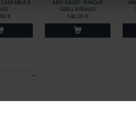
 CASA MILÁ 8
AÑO GAUDÍ - PARQUE
AÑ
LES
GÜELL 8 REALES
00 €
140,00 €
nes Legales
|
|
Ayuda
|