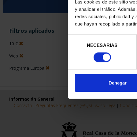
Las cookies de este sitio we
y analizar el tráfico. Ademá
0 Productos encon
redes sociales, publicidad y
que hayan recopilado a parti
Filtros aplicados
Selección
10 €
NECESARIAS
de
consentimiento
Web
Programa Europa
Denegar
Información General
Contacto
|
Preguntas Frequentes (FAQs)
|
Aviso Legal
|
Condicio