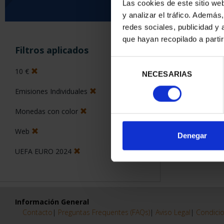
Las cookies de este sitio we
y analizar el tráfico. Ademá
0 Productos encon
redes sociales, publicidad y
que hayan recopilado a parti
Filtros aplicados
Selección
10 €
NECESARIAS
de
consentimiento
Emisiones Individuales
Monedas con color
Web
Denegar
UEFA EURO 2024
Información General
Contacto
|
Preguntas Frequentes (FAQs)
|
Aviso Legal
|
Condicio