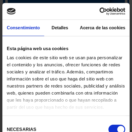
ORDENAR POR:
Consentimiento
Detalles
Acerca de las cookies
Esta página web usa cookies
REFINAR
Las cookies de este sitio web se usan para personalizar
el contenido y los anuncios, ofrecer funciones de redes
sociales y analizar el tráfico. Además, compartimos
3 Productos encontrados
información sobre el uso que haga del sitio web con
nuestros partners de redes sociales, publicidad y análisis
web, quienes pueden combinarla con otra información
que les haya proporcionado o que hayan recopilado a
partir del uso que haya hecho de sus servicios.
Selección
NECESARIAS
de