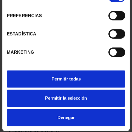
consentimiento
PREFERENCIAS
MARÍA DE MAEZTU
MARGARITA SALAS
(2023) 8 REALES
(2024) 8 REALES
ESTADÍSTICA
140,00 €
140,00 €
MARKETING
Permitir todas
Permitir la selección
Denegar
MARIA MOLINER (2025)