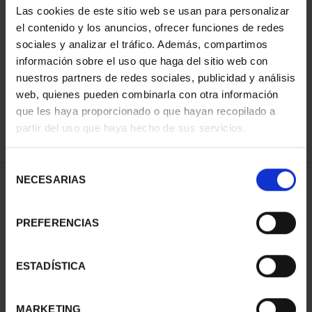
Las cookies de este sitio web se usan para personalizar
el contenido y los anuncios, ofrecer funciones de redes
sociales y analizar el tráfico. Además, compartimos
ORDENAR POR:
información sobre el uso que haga del sitio web con
nuestros partners de redes sociales, publicidad y análisis
web, quienes pueden combinarla con otra información
que les haya proporcionado o que hayan recopilado a
REFINAR
partir del uso que haya hecho de sus servicios.
Selección
NECESARIAS
de
1 Productos encontrados
consentimiento
PREFERENCIAS
ESTADÍSTICA
MARKETING