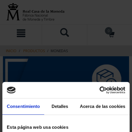
saltar
Saltar
0
al
al
contenido
men
de
navegacin
INICIO
PRODUCTOS
MONEDAS
Consentimiento
Detalles
Acerca de las cookies
Esta página web usa cookies