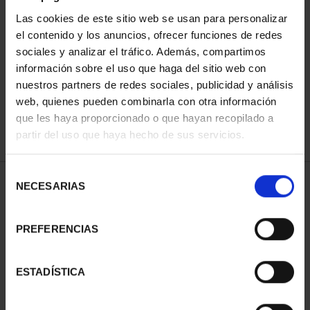
Las cookies de este sitio web se usan para personalizar
el contenido y los anuncios, ofrecer funciones de redes
ORDENAR POR:
sociales y analizar el tráfico. Además, compartimos
información sobre el uso que haga del sitio web con
nuestros partners de redes sociales, publicidad y análisis
web, quienes pueden combinarla con otra información
que les haya proporcionado o que hayan recopilado a
REFINAR
partir del uso que haya hecho de sus servicios.
Selección
1 Productos encontrados
NECESARIAS
de
consentimiento
PREFERENCIAS
ESTADÍSTICA