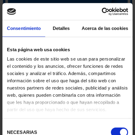
ORDENAR POR:
Consentimiento
Detalles
Acerca de las cookies
Esta página web usa cookies
REFINAR
Las cookies de este sitio web se usan para personalizar
el contenido y los anuncios, ofrecer funciones de redes
sociales y analizar el tráfico. Además, compartimos
3 Productos encontrados
información sobre el uso que haga del sitio web con
nuestros partners de redes sociales, publicidad y análisis
web, quienes pueden combinarla con otra información
que les haya proporcionado o que hayan recopilado a
partir del uso que haya hecho de sus servicios.
Selección
NECESARIAS
de