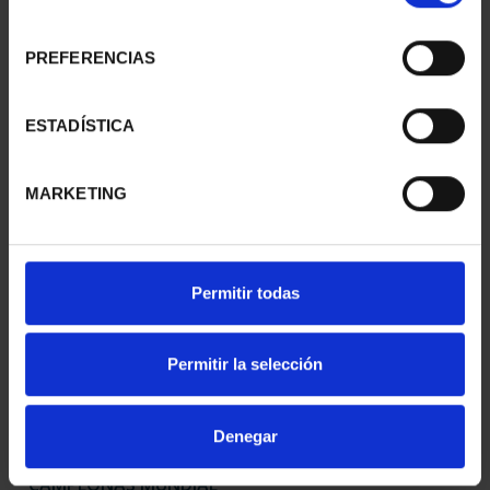
consentimiento
PREFERENCIAS
MARÍA DE MAEZTU
250 ANIVERSARIO DE
(2023) 8 REALES
JORGE JUAN (2023) 8 R...
ESTADÍSTICA
140,00 €
140,00 €
MARKETING
Permitir todas
Permitir la selección
Denegar
CAMPEONAS MUNDIAL