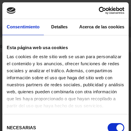
saltar
Saltar
0
al
al
contenido
men
de
Consentimiento
Detalles
Acerca de las cookies
navegacin
INICIO
PRODUCTOS
MONEDAS
0 Productos encontrados
Esta página web usa cookies
Las cookies de este sitio web se usan para personalizar
Información General
el contenido y los anuncios, ofrecer funciones de redes
Contacto
sociales y analizar el tráfico. Además, compartimos
Preguntas Frequentes (FAQs)
información sobre el uso que haga del sitio web con
Aviso Legal
nuestros partners de redes sociales, publicidad y análisis
web, quienes pueden combinarla con otra información
Condiciones Legales
que les haya proporcionado o que hayan recopilado a
partir del uso que haya hecho de sus servicios.
Ayuda
Selección
NECESARIAS
de