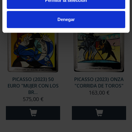
Permitir la selección
Denegar
PICASSO (2023) 50
PICASSO (2023) ONZA
EURO "MUJER CON LOS
"CORRIDA DE TOROS"
BR...
163,00 €
575,00 €