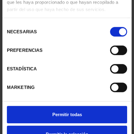
que les haya proporcionado o que hayan recopilado a
COLECCIÓN 6 ONZAS
"ARLEQUÍN (LEÓNIDE)"
partir del uso que haya hecho de sus servicios.
978,00 €
163,00 €
Selección
NECESARIAS
de
consentimiento
PREFERENCIAS
ESTADÍSTICA
MARKETING
PICASSO (2023) ONZA
PICASSO (2023) ONZA
"LA ESPERA (MARGOT)"
"JACQUELINE SENTADA"
Permitir todas
163,00 €
163,00 €