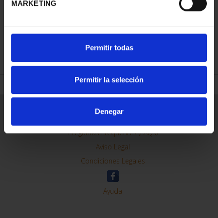
MARKETING
REFINAR
Permitir todas
Permitir la selección
Información General
Denegar
Contacto
Preguntas Frequentes (FAQs)
Aviso Legal
Condiciones Legales
Ayuda