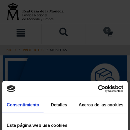
saltar
Saltar
0
al
al
contenido
men
de
navegacin
INICIO
PRODUCTOS
MONEDAS
Consentimiento
Detalles
Acerca de las cookies
Esta página web usa cookies