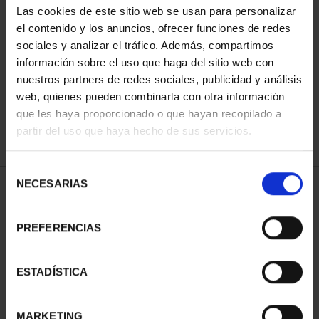
Las cookies de este sitio web se usan para personalizar
el contenido y los anuncios, ofrecer funciones de redes
sociales y analizar el tráfico. Además, compartimos
ORDENAR POR:
información sobre el uso que haga del sitio web con
nuestros partners de redes sociales, publicidad y análisis
web, quienes pueden combinarla con otra información
que les haya proporcionado o que hayan recopilado a
REFINAR
partir del uso que haya hecho de sus servicios.
Selección
NECESARIAS
de
2 Productos encontrados
consentimiento
PREFERENCIAS
ESTADÍSTICA
MARKETING