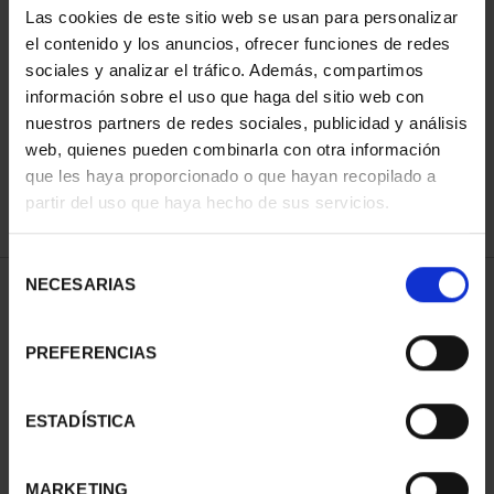
Las cookies de este sitio web se usan para personalizar
el contenido y los anuncios, ofrecer funciones de redes
sociales y analizar el tráfico. Además, compartimos
ORDENAR POR:
información sobre el uso que haga del sitio web con
nuestros partners de redes sociales, publicidad y análisis
web, quienes pueden combinarla con otra información
que les haya proporcionado o que hayan recopilado a
REFINAR
partir del uso que haya hecho de sus servicios.
Selección
NECESARIAS
de
1 Productos encontrados
consentimiento
PREFERENCIAS
ESTADÍSTICA
MARKETING