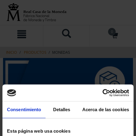
saltar
Saltar
0
al
al
contenido
men
de
navegacin
INICIO
PRODUCTOS
MONEDAS
Consentimiento
Detalles
Acerca de las cookies
Esta página web usa cookies