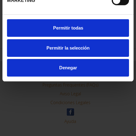
MARKETING
Permitir todas
REFINAR
Permitir la selección
Denegar
Información General
Contacto
Preguntas Frequentes (FAQs)
Aviso Legal
Condiciones Legales
Ayuda