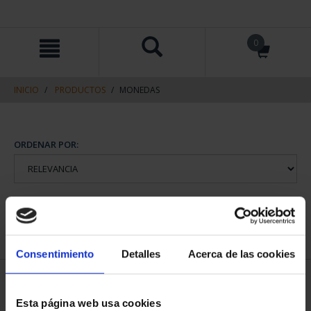
saltar
Saltar
0
al
al
contenido
men
de
navegacin
INICIO
PRODUCTOS
MONEDAS
ORDENAR POR:
REFINAR
Consentimiento
Detalles
Acerca de las cookies
1 Productos encontrados
Esta página web usa cookies